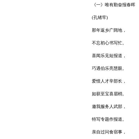
《一》唯有勤奋报春晖
(孔绪牢)
那年返乡广阔地，
不忘初心书写忙。
喜闻乐见短报道，
巧遇伯乐亮慧眼。
爱惜人才辛部长，
如获至宝喜眉梢。
邀我服务人武部，
特写专题作报道。
亲自过问食宿事，