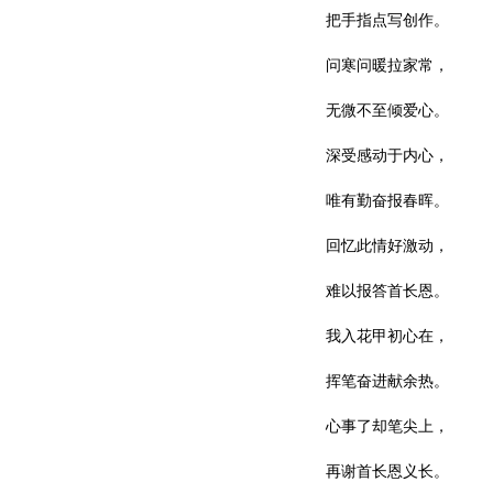
把手指点写创作。
问寒问暖拉家常，
无微不至倾爱心。
深受感动于内心，
唯有勤奋报春晖。
回忆此情好激动，
难以报答首长恩。
我入花甲初心在，
挥笔奋进献余热。
心事了却笔尖上，
再谢首长恩义长。