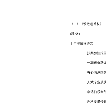
《二》《致敬老首长》
(郭 煜)
十年寒窗读诗文，
扶案独注报
一朝鲤鱼跃
有心情系国
人武专业从
幸遇伯乐辛
严格要求传