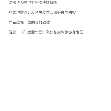
字-2023-F-00110881
送法进乡村 “典”亮依法维权路
杨家埠旅游开发区关爱群众做好疫情防控
向奋战在一线的英雄致敬
视频丨《问政面对面》聚焦杨家埠旅游开发区