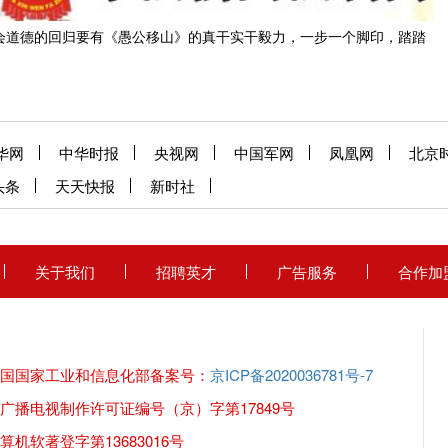
会道德的回归要有《愚公移山》的真干实干毅力，一步一个脚印，踏踏
华网
中华时报
央视网
中国军网
凤凰网
北京
头条
天天快报
新时社
关于我们
招聘英才
广告服务
合作加
国国家工业和信息化部备案号：
京ICP备2020036781号-7
广播电视制作许可证编号（京）字第17849号
机软著登字第13683016号