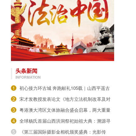
头条新闻
INFORMATION
1
初心接力环古城 奔跑献礼105载｜山西平遥古
城长跑协会开展七一建党环城墙接力跑活动
2
宋才发教授发表论文《地方立法机制改革及对
民生诉求的回应》
3
粤港澳大湾区文体旅融合盛会启幕，两大重量
级机构揭牌赋能城市发展民族传统体育趣味运动
4
全球杨氏首届山西洪洞祭祀始祖大典：溯源寻
根，共祭先祖
5
《第三届国际摄影金相机颁奖盛典：光影传