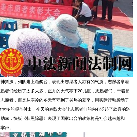
精神抖擞，列队走上领奖台，表现出志愿者人独有的气质，志愿者拿着
志愿者们经历了太多太多，正月的天气零下20几度，志愿者们，干着超
垮志愿者，而是从寒冷的冬天坚守到了炎热的夏季，用实际行动感动了
者太多的艰辛付出，今天的表彰大会让志愿者们的内心泛起了欣喜的涟
会助幸，快板《扫黑除恶》表现了国家出台的政策将是社会越来越和
阵掌声。