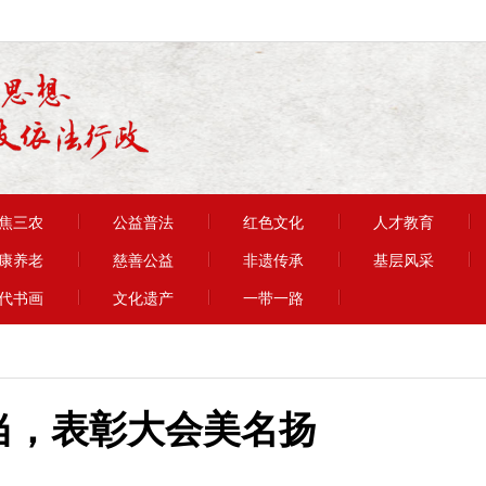
焦三农
公益普法
红色文化
人才教育
康养老
慈善公益
非遗传承
基层风采
代书画
文化遗产
一带一路
当，表彰大会美名扬