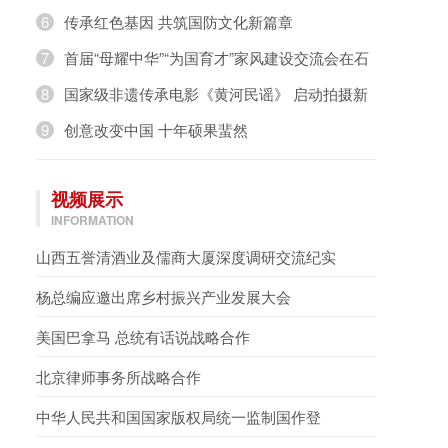
奇，璀璨绽放》
6
传承红色基因 共筑国防文化新篇章
7
首届“母耀中华”“为国育才”家风建设交流会在石
家庄举办
8
国家级非遗传承电影《黄河民谣》 启动拍摄新
闻发布会在京举行
9
创意改变中国 十年硕果蜚然
视频展示
INFORMATION
山西五誉清酒业及儒商大厦深度调研交流纪实
杨总编应邀出席乡村振兴产业发展大会
美国巴拿马 总统有话说战略合作
北京律师事务所战略合作
中华人民共和国国家版权局统一监制国作登