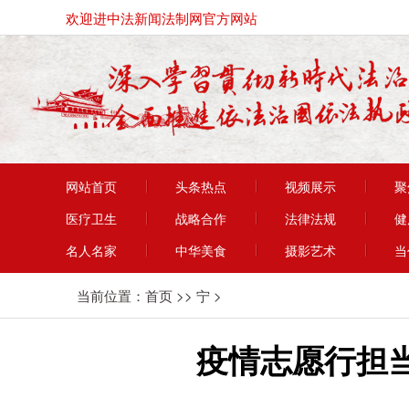
欢迎进中法新闻法制网官方网站
网站首页
头条热点
视频展示
聚
医疗卫生
战略合作
法律法规
健
名人名家
中华美食
摄影艺术
当
当前位置：
首页
>>
宁
>
疫情志愿行担