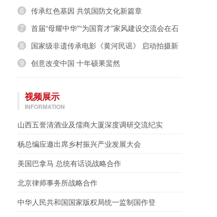
奇，璀璨绽放》
6
传承红色基因 共筑国防文化新篇章
7
首届“母耀中华”“为国育才”家风建设交流会在石
家庄举办
8
国家级非遗传承电影《黄河民谣》 启动拍摄新
闻发布会在京举行
9
创意改变中国 十年硕果蜚然
视频展示
INFORMATION
山西五誉清酒业及儒商大厦深度调研交流纪实
杨总编应邀出席乡村振兴产业发展大会
美国巴拿马 总统有话说战略合作
北京律师事务所战略合作
中华人民共和国国家版权局统一监制国作登